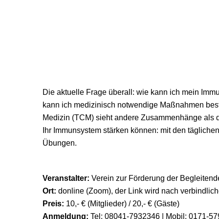
IHR ANLIEGEN
FÜNF-ELEMENTE-ERNÄH
Die aktuelle Frage überall: wie kann ich mein Im
kann ich medizinisch notwendige Maßnahmen bestm
Medizin (TCM) sieht andere Zusammenhänge als die
Ihr Immunsystem stärken können: mit den täglichen
Übungen.
Veranstalter:
Verein zur Förderung der Begleitend
Ort:
donline (Zoom), der Link wird nach verbindlic
Preis:
10,- € (Mitglieder) / 20,- € (Gäste)
Anmeldung:
Tel: 08041-7932346 | Mobil: 0171-57