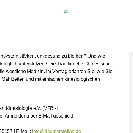
RUNG
KINESIOLOGIE
PRAXIS
VORTRÄG
Search:
munsystem stärken, um gesund zu bleiben? Und wie
öglich unterstützen? Die Traditionelle Chinesische
 westliche Medizin. Im Vortrag erfahren Sie, wie Sie
 Mahlzeiten und mit einfachen kinesiologischen
en Kinesiologie e.V. (VFBK)
her Anmeldung per E-Mail geschickt
95157 | E-Mail:
info@dagmarsteffan.de