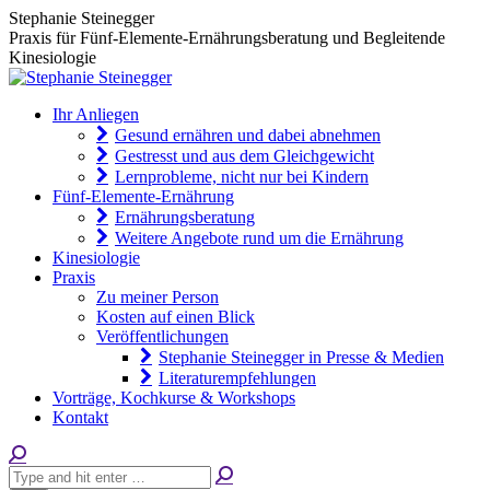
Skip
Stephanie Steinegger
to
Praxis für Fünf-Elemente-Ernährungsberatung und Begleitende
content
Kinesiologie
Ihr Anliegen
Gesund ernähren und dabei abnehmen
Gestresst und aus dem Gleichgewicht
Lernprobleme, nicht nur bei Kindern
Fünf-Elemente-Ernährung
Ernährungsberatung
Weitere Angebote rund um die Ernährung
Kinesiologie
Praxis
Zu meiner Person
Kosten auf einen Blick
Veröffentlichungen
Stephanie Steinegger in Presse & Medien
Literaturempfehlungen
Vorträge, Kochkurse & Workshops
Kontakt
Search: