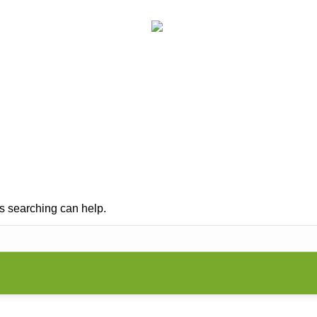
RUNG
KINESIOLOGIE
PRAXIS
VORTRÄG
Search:
ps searching can help.