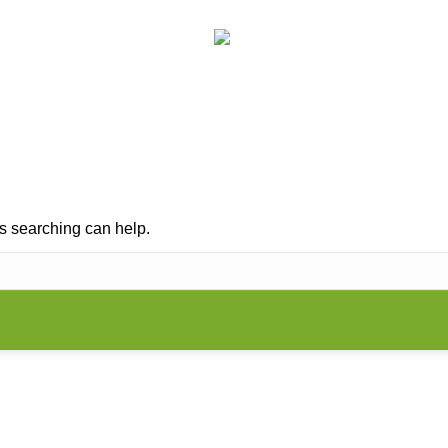
RUNG
KINESIOLOGIE
PRAXIS
VORTRÄG
Search:
ps searching can help.