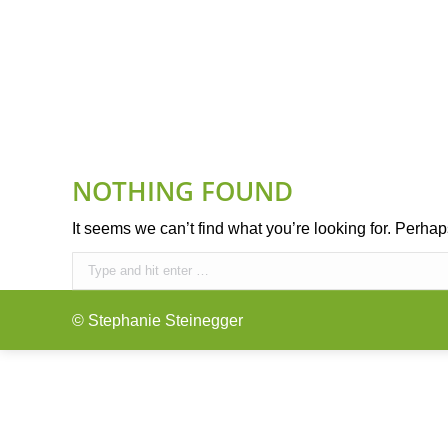
IHR ANLIEGEN
FÜNF-ELEMENTE-ERNÄH
NOTHING FOUND
It seems we can’t find what you’re looking for. Perha
Search:
© Stephanie Steinegger