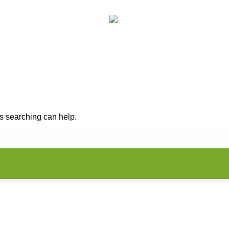
RUNG
KINESIOLOGIE
PRAXIS
VORTRÄG
Search:
ps searching can help.