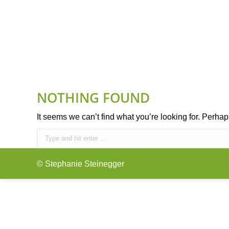
IHR ANLIEGEN
FÜNF-ELEMENTE-ERNÄH
NOTHING FOUND
It seems we can’t find what you’re looking for. Perha
Search:
© Stephanie Steinegger