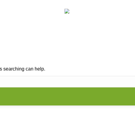
RUNG
KINESIOLOGIE
PRAXIS
VORTRÄG
Search:
ps searching can help.