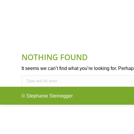
IHR ANLIEGEN
FÜNF-ELEMENTE-ERNÄH
NOTHING FOUND
It seems we can’t find what you’re looking for. Perha
Search:
© Stephanie Steinegger