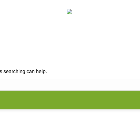
RUNG
KINESIOLOGIE
PRAXIS
VORTRÄG
Search:
ps searching can help.