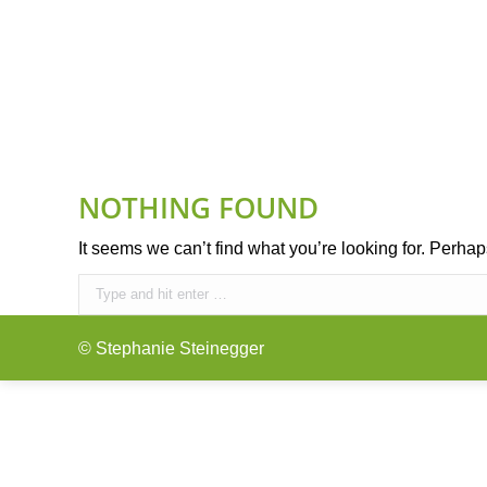
IHR ANLIEGEN
FÜNF-ELEMENTE-ERNÄH
NOTHING FOUND
It seems we can’t find what you’re looking for. Perha
Search:
© Stephanie Steinegger